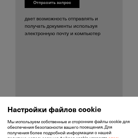
Отправить запрос
дает возможность отправлять и
получать документы используя
электронную почту и компьютер
Настройки файлов cookie
Мы используем собственные и сторонние файлы cookie для
ИСПОЛЬЗУЙТЕ ФАКС БЕЗ ФАКСОВОГО АППАРАТА!
обеспечения безопасности вашего посещения. Для
"Cloud факс доступен без физического
Cloud факс представляет собой виртуальный факс,
получения более подробной информации о нашей
подключения факса. Получайте и отправляйте
который дает возможность отправлять и получать