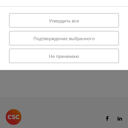
ЭЛЕКТРОННУЮ ПОЧТУ
Отправить факс так же просто, как составить
электронное письмо с приложением. Cloud факс
поддерживает документы в формате TIFF-FAX и PDF.
Утвердить все
ПОЛУЧЕНИЕ ФАКСА НА ЭЛЕКТРОННУЮ ПОЧТУ
Централизованный факсовый сервер
Подтверждение выбранного
преобразовывает полученные документы в PDF
формат и отправляет на электронную почту
получателя.
Не принимаю