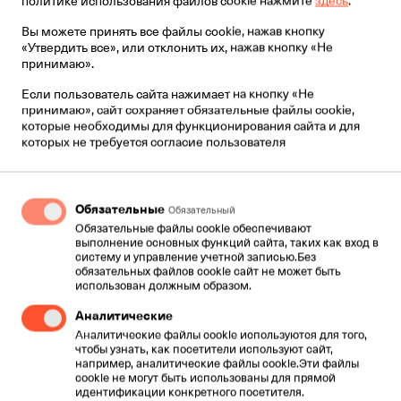
политике использования файлов cookie нажмите
здесь
.
документы из любой точки земного шара, где
документы используя электронную почту и
доступен интернет.."
Вы можете принять все файлы cookie, нажав кнопку
компьютер. Вам больше нет необходимости
«Утвердить все», или отклонить их, нажав кнопку «Не
приобретать факсовый аппарат.
принимаю».
ПРЕИМУЩЕСТВА CLOUD ФАКСА
Если пользователь сайта нажимает на кнопку «Не
Cloud факс дает Вам возможность отправлять PDF
принимаю», сайт сохраняет обязательные файлы cookie,
файлы с Вашего компьютера и получать их на
которые необходимы для функционирования сайта и для
которых не требуется согласие пользователя
электронную почту. Это современный способ
отправки и получения факсов, который позволяет
отправлять и получать документы без использования
факсового аппарата, при этом у каждого сотрудника
Обязательные
Обязательный
может быть свой номер факса
Обязательные файлы cookie обеспечивают
выполнение основных функций сайта, таких как вход в
ПОЛУЧЕНИЕ ДОКУМЕНТОВ ПО ЭЛЕКТРОННОЙ
систему и управление учетной записью.Без
обязательных файлов cookie сайт не может быть
ПОЧТЕ БЕЗ ИСПОЛЬЗОВАНИЯ ФАКСОВОГО
использован должным образом.
АППАРАТА
Документы, отправленные на Ваш номер факса,
Аналитические
обрабатываются и сохраняются на сервере, и затем
Аналитические файлы cookie используются для того,
отсылаются на Ваш адрес электронной почты.
чтобы узнать, как посетители используют сайт,
например, аналитические файлы cookie.Эти файлы
cookie не могут быть использованы для прямой
ОТПРАВКА ФАКСА С КОМПЬЮТЕРА НА
идентификации конкретного посетителя.