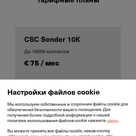
CSC Sender 10K
До 10000 контактов
€ 75 / мес
Настройки файлов cookie
Отправить запрос
Мы используем собственные и сторонние файлы cookie для
обеспечения безопасности вашего посещения. Для
получения более подробной информации о нашей
политике использования файлов cookie нажмите
здесь
.
Вы можете принять все файлы cookie, нажав кнопку
«Утвердить все», или отклонить их, нажав кнопку «Не