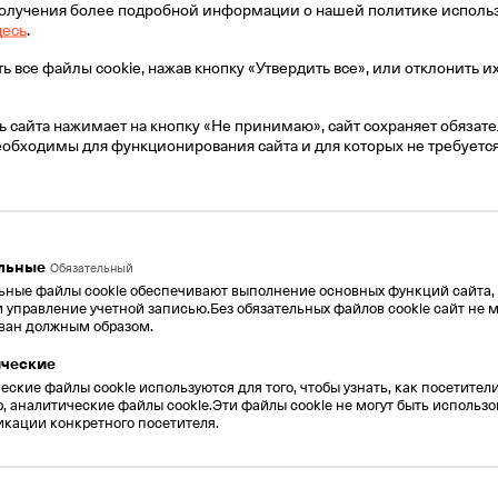
получения более подробной информации о нашей политике исполь
десь
.
 все файлы cookie, нажав кнопку «Утвердить все», или отклонить их
ь сайта нажимает на кнопку «Не принимаю», сайт сохраняет обяза
необходимы для функционирования сайта и для которых не требуетс
Ко
Короткий номер из
5 
4 цифр
82X
18ХХ, 83ХХ, 84ХХ, 85ХХ, 86ХХ,
87ХХ, 88ХХ, 89ХХ
€
льные
Обязательный
€ 1700
ьные файлы cookie обеспечивают выполнение основных функций сайта, т
/год
и управление учетной записью.Без обязательных файлов cookie сайт не 
ван должным образом.
Пла
Плата за подключение: 80
ческие
евро
ские файлы cookie используются для того, чтобы узнать, как посетители
, аналитические файлы cookie.Эти файлы cookie не могут быть использ
Срок подключения- 2 месяца
кации конкретного посетителя.
Отправить запрос
*Ак