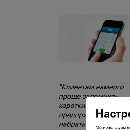
"Клиентам намного
проще запомнить
короткий номер Ваш
Настр
предприятия и его
набрать при
Мы используем со