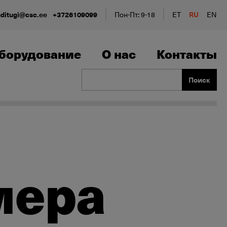
nditugi@csc.ee
+3726109099
Пон-Пт: 9-18
ET
RU
EN
борудование
О нас
Контакты
Поиск
мера