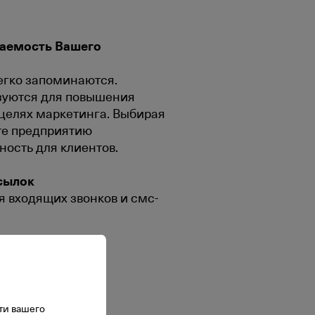
аемость Вашего
легко запоминаются.
ьзуются для повышения
 целях маркетинга. Выбирая
ете предприятию
ость для клиентов.
сылок
я входящих звонков и смс-
ти вашего