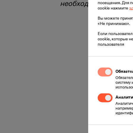
необходимости.."
посещения. Для 
cookie нажмите
з
Вы можете принять
«Не принимаю».
Если пользовател
cookie, которые 
пользователя
Обязате
Обязател
систему 
использо
Аналити
Аналитиче
например
идентифи