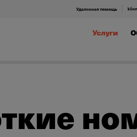
klie
Удаленная помощь
Услуги
О
ткие но