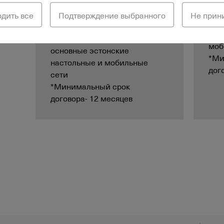
вкл
*Активация короткого
рдить все
Подтверждение выбранного
Не при
про
номера включает в себя
эст
открытие прозвонки на все
моб
основные эстонские
*Ми
настольные и мобильные
дог
сети
*Минимальный срок
договора- 12 месяцев