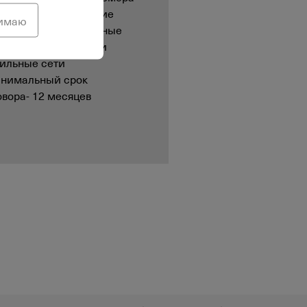
ючает в себя открытие
нимаю
звонки на все основные
онские настольные и
ильные сети
нимальный срок
овора- 12 месяцев