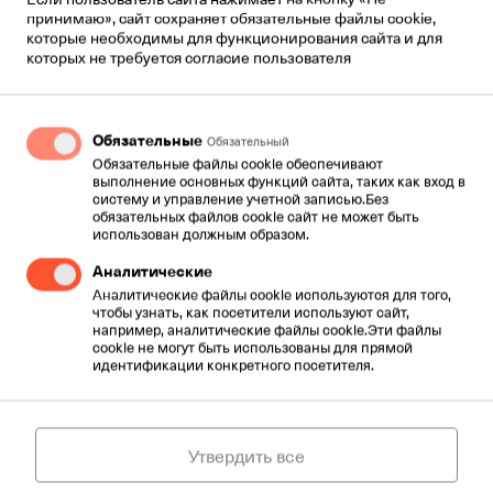
Устройство для записи объёмом 1 TB,
принимаю», сайт сохраняет обязательные файлы cookie,
которое поддерживает изображение с 8
которые необходимы для функционирования сайта и для
которых не требуется согласие пользователя
камер
УМНАЯ ОХРАНА
: Видео изображение в
реальном времени с возможностью
просмотра видеозаписей в телефоне,
Обязательные
Обязательный
планшете или на компьютере
Обязательные файлы cookie обеспечивают
выполнение основных функций сайта, таких как вход в
УДАЛЕННОЕ ОБСЛУЖИВАНИЕ
:
систему и управление учетной записью.Без
обеспечивает постоянную исправность
обязательных файлов cookie сайт не может быть
системы
использован должным образом.
Аналитические
Аналитические файлы cookie используются для того,
чтобы узнать, как посетители используют сайт,
Отправить запрос
например, аналитические файлы cookie.Эти файлы
cookie не могут быть использованы для прямой
идентификации конкретного посетителя.
Цены действительны с договором
на 24 месяца.
Утвердить все