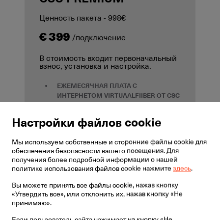
Ценность пакета - 998€
€ 399
/подключение
В стоимость входит первоначальный
взнос, установка и настройка.
ЕЖЕМЕСЯЧНАЯ ПЛАТА С
ИНТЕРНЕТОМ VIRTUAALFIIBER ОТ CSC
TELECOM
49€
: включает в себя 10/10
Mbit/s интернета CSC Telecom вместе со
Настройки файлов cookie
статическим IP адресом и WiFi.
Доступна также более высокая скорость
Мы используем собственные и сторонние файлы cookie для
интернета и услуга TV
обеспечения безопасности вашего посещения. Для
ЕЖЕМЕСЯЧНАЯ ПЛАТА БЕЗ
получения более подробной информации о нашей
политике использования файлов cookie нажмите
здесь
.
ИНТЕРНЕТА
20€
: у вас должен быть
свой IP адрес
Вы можете принять все файлы cookie, нажав кнопку
ДВЕ КАМЕРЫ
: Dahua камеры с
«Утвердить все», или отклонить их, нажав кнопку «Не
принимаю».
качественным HD изображением.
УСТРОЙСТВО ДЛЯ ЗАПИСИ
:
Если пользователь сайта нажимает на кнопку «Не