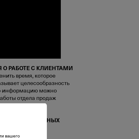
 О РАБОТЕ С КЛИЕНТАМИ
енить время, которое
казывает целесообразность
ую информацию можно
работы отдела продаж
МЕРОВ, МОБИЛЬНЫХ
НУЮ СИСТЕМУ
obileControl и
ти вашего