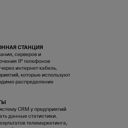
ОННАЯ СТАНЦИЯ
ания, серверов и
ючения IP телефонов
 через интернет-кабель.
риятий, которые используют
ходимо распределение
ТЫ
 систему CRM у предприятий
ать данные статистики.
езультатов телемаркетинга,