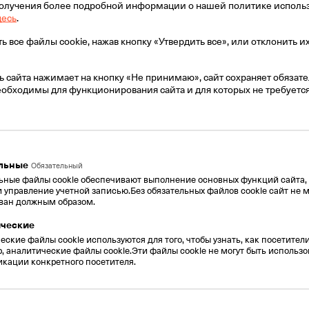
получения более подробной информации о нашей политике исполь
DеsktopControl используйте фиксирован
десь
.
устройствах и компьютерах. Используйт
телефонную книгу на всех устройствах,
 все файлы cookie, нажав кнопку «Утвердить все», или отклонить их
звонок на рабочий и мобильный телефон
компьютер, если не доступен телефон.
ь сайта нажимает на кнопку «Не принимаю», сайт сохраняет обяза
необходимы для функционирования сайта и для которых не требуетс
льные
Обязательный
ЗАПИСЬ ЗВОНКОВ
ьные файлы cookie обеспечивают выполнение основных функций сайта, т
и управление учетной записью.Без обязательных файлов cookie сайт не 
Записывайте и анализируйте звонки для
ван должным образом.
обслуживания клиентов на предприятии
ческие
сотрудников. Записи также можно испол
ские файлы cookie используются для того, чтобы узнать, как посетители
спорных ситуаций в качестве аргументов
, аналитические файлы cookie.Эти файлы cookie не могут быть использ
кации конкретного посетителя.
НАДЕЖНОСТЬ И КАЧЕСТВО
Серверы с данными находятся в защище