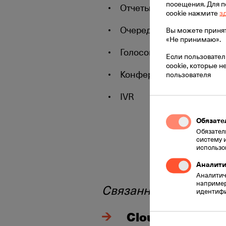
посещения. Для 
Отчеты по звонкам
cookie нажмите
з
Очередь звонков
Вы можете принять
«Не принимаю».
Голосовая почта
Если пользовател
cookie, которые 
Конференц-звонок
пользователя
IVR
Обязате
Обязател
систему 
использо
Аналити
Аналитиче
например
Связанные услуги:
идентифи
Cloud IVR