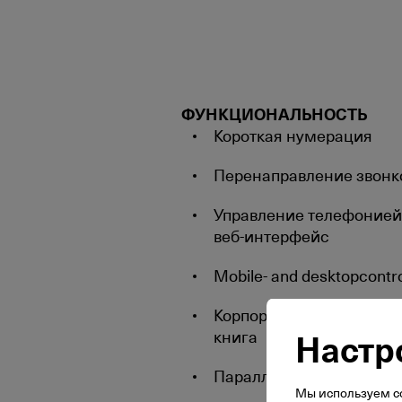
ФУНКЦИОНАЛЬНОСТЬ
Короткая нумерация
Перенаправление звонк
Управление телефонией
веб-интерфейс
Mobile- and desktopcontr
Корпоративная телефон
Настр
книга
Параллельный звонок
Мы используем со