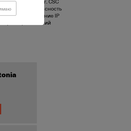
прерывность услуг. CSC
отвечает за безопасность
нимаю
качественное решение IP
онтроллером сессий
tonia