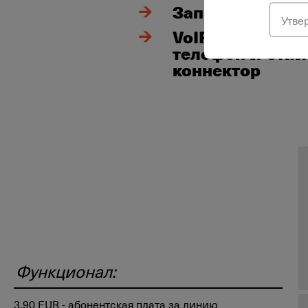
Запись звонков
Утве
VoIP Бизнес
телефон и CRM
коннектор
Функционал:
3,90 EUR - абонентская плата за линию