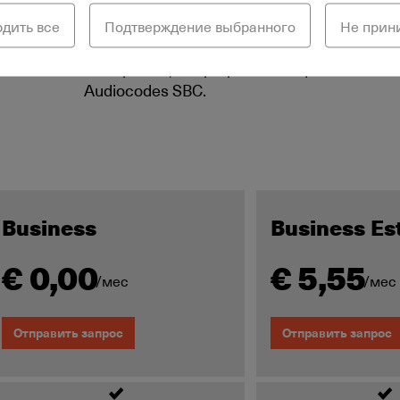
который обеспечивает безопасность и не
Telecom как поставщик услуг полностью 
рдить все
Подтверждение выбранного
Не при
VoIP Äritelefon. CSC Telecom предлагает 
телефонии, защищенное пограничным к
Audiocodes SBC.
Business
Business Es
€ 0,00
€ 5,55
/мес
/мес
Отправить запрос
Отправить запрос