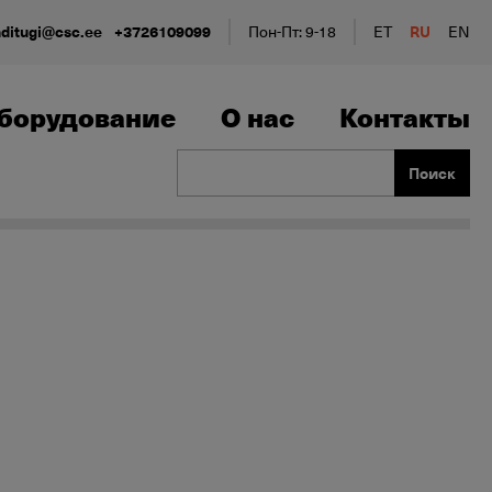
nditugi@csc.ee
+3726109099
Пон-Пт: 9-18
ET
RU
EN
борудование
О нас
Контакты
Поиск