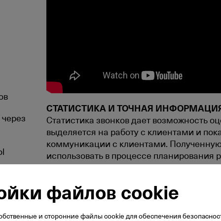
ов
СТАТИСТИКА И ТОЧНАЯ ИНФОРМАЦИЯ
 через
Статистика звонков дает возможность оц
выделяется на работу с клиентами и по
коммуникации с клиентами. Полученн
ol
использовать в процессе планирования 
и распределения ресурсов.
ная
ойки файлов cookie
ОБЪЕДИНЕНИЕ ФИКСИРОВАННЫХ НО
ТЕЛЕФОНОВ И КОМПЬЮТЕРОВ В ЕДИ
При помощи VoIP Äritelefon приложений M
бственные и сторонние файлы cookie для обеспечения безопаснос