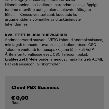
klienditeeninduse kvaliteedi parandamiseks ja õppige
tundma ettevõtte uute ja olemasolevate töötajate
tööstiili. Kõnesalvestusi saab kasutada ka
argumentidena võimalike vaidlusküsimuste
lahendamisel.
KVALITEET JA USALDUSVÄÄRSUS
Andmeserverid asuvad LVRTC kaitstud andmekeskuses,
mis tagab teenuste turvalisuse ja katkematuse. CSC
Telecom vastutab teenusepakkujana täielikult VoIP
Äritelefon turvalisuse eest. CSC Telecom pakub
kvaliteetset IP-telefonide lahendust, mida kaitseb АCME
Packeti sessiooni piirikontroller.
Cloud PBX Business
€ 0,00
/kuu