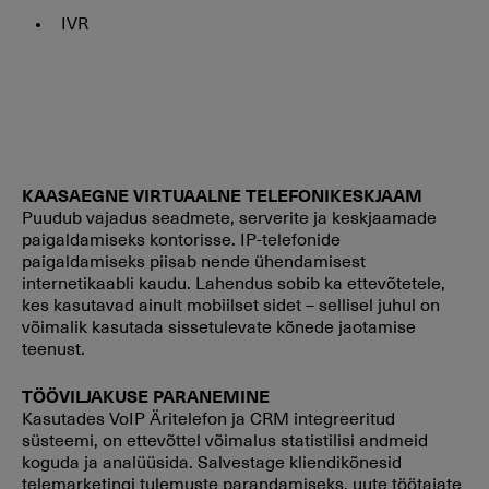
IVR
KAASAEGNE VIRTUAALNE TELEFONIKESKJAAM
Puudub vajadus seadmete, serverite ja keskjaamade
paigaldamiseks kontorisse. IP-telefonide
paigaldamiseks piisab nende ühendamisest
internetikaabli kaudu. Lahendus sobib ka ettevõtetele,
kes kasutavad ainult mobiilset sidet – sellisel juhul on
võimalik kasutada sissetulevate kõnede jaotamise
teenust.
TÖÖVILJAKUSE PARANEMINE
Kasutades VoIP Äritelefon ja CRM integreeritud
süsteemi, on ettevõttel võimalus statistilisi andmeid
koguda ja analüüsida. Salvestage kliendikõnesid
telemarketingi tulemuste parandamiseks, uute töötajate