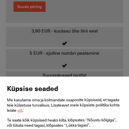
Saada päring
3,90 EUR - kuutasu ühe liini eest
5 EUR - ajutine numbri peatamine
Suurepärased tariifid
Küpsise seaded
Piiramatud kõned Eestis
Me kasutame oma ja kolmandate osapoolte küpsiseid, et tagada
teie külastuse turvalisus. Lisateavet meie küpsiste poliitika kohta
leiate
siit
.
Piiramatud kõned populaarsetesse Euroopa, USA ja
Te saate kõik küpsised heaks kiita, klõpsates “Nõustu kõigiga”,
Venemaa võrkudesse
või lükata need tagasi, klõpsates “Lükka tagasi”.