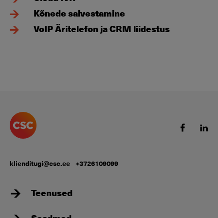
Kõnede salvestamine
VoIP Äritelefon ja CRM liidestus
klienditugi@csc.ee
+3726109099
Teenused
Seadmed