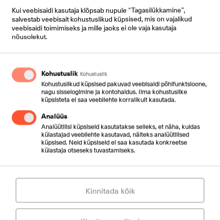
Kui veebisaidi kasutaja klõpsab nupule “Tagasilükkamine”,
salvestab veebisait kohustuslikud küpsised, mis on vajalikud
veebisaidi toimimiseks ja mille jaoks ei ole vaja kasutaja
Põhifunktsionaalsus
nõusolekut.
Mobile ja Desktop Control
Kohustuslik
Kohustuslik
Kohustuslikud küpsised pakuvad veebisaidi põhifunktsioone,
nagu sisselogimine ja kontohaldus. Ilma kohustuslike
küpsisteta ei saa veebilehte korralikult kasutada.
Telefoniraamat
Analüüs
Analüütilisi küpsiseid kasutatakse selleks, et näha, kuidas
külastajad veebilehte kasutavad, näiteks analüütilised
küpsised. Neid küpsiseid ei saa kasutada konkreetse
Kalender
külastaja otseseks tuvastamiseks.
Kõnekeeld
Kinnitada kõik