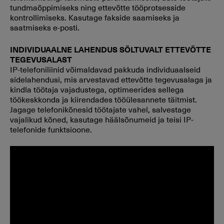
tundmaõppimiseks ning ettevõtte tööprotsesside
kontrollimiseks. Kasutage fakside saamiseks ja
saatmiseks e-posti.
INDIVIDUAALNE LAHENDUS SÕLTUVALT ETTEVÕTTE
TEGEVUSALAST
IP-telefoniliinid võimaldavad pakkuda individuaalseid
sidelahendusi, mis arvestavad ettevõtte tegevusalaga ja
kindla töötaja vajadustega, optimeerides sellega
töökeskkonda ja kiirendades tööülesannete täitmist.
Jagage telefonikõnesid töötajate vahel, salvestage
vajalikud kõned, kasutage häälsõnumeid ja teisi IP-
telefonide funktsioone.