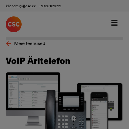
klienditugi@csc.ee
+3726109099
Meie teenused
VoIP Äritelefon