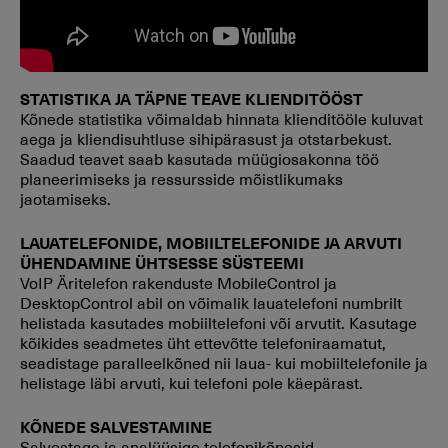
STATISTIKA JA TÄPNE TEAVE KLIENDITÖÖST
Kõnede statistika võimaldab hinnata klienditööle kuluvat
aega ja kliendisuhtluse sihipärasust ja otstarbekust.
Saadud teavet saab kasutada müügiosakonna töö
planeerimiseks ja ressursside mõistlikumaks
jaotamiseks.
LAUATELEFONIDE, MOBIILTELEFONIDE JA ARVUTI
ÜHENDAMINE ÜHTSESSE SÜSTEEMI
VoIP Äritelefon rakenduste MobileControl ja
DеsktopControl abil on võimalik lauatelefoni numbrilt
helistada kasutades mobiiltelefoni või arvutit. Kasutage
kõikides seadmetes üht ettevõtte telefoniraamatut,
seadistage paralleelkõned nii laua- kui mobiiltelefonile ja
helistage läbi arvuti, kui telefoni pole käepärast.
KÕNEDE SALVESTAMINE
Salvestage ja analüüsige telefonikõnesid