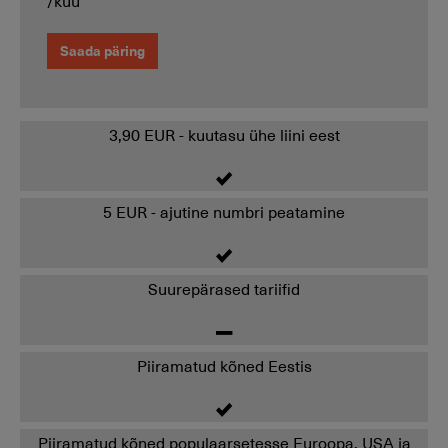
/kuu
Saada päring
3,90 EUR - kuutasu ühe liini eest
5 EUR - ajutine numbri peatamine
Suurepärased tariifid
Piiramatud kõned Eestis
Piiramatud kõned populaarsetesse Euroopa, USA ja