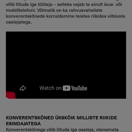
võib liituda iga töötaja – selleks vajab ta ainult laua- või
mobiiltelefoni. Võimalik on ka rahvusvaheliste
konverentskõnede korraldamine teistes riikides viibivate
osalejatega.
KONVERENTSKÕNED ÜKSKÕIK MILLISTE RIIKIDE
ESINDAJATEGA
Konverentskõnega võib liituda iga osaleja, olenemata