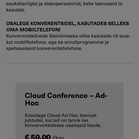
asukohariigist ja sideoperaatorist, kelle teenuseid ta
kasutab.
OSALEGE KONVERENTSIDEL, KASUTADES SELLEKS
OMA MOBIILTELEFONI
Konverentskõnede läbiviimiseks võite kasutada nii laua-
kui mobiiltelefone, aga ka arvutiprogramme ja
spetsiaalseid konverentsitelefone.
Cloud Conference – Ad-
Hoc
Kasutage Cloud Ad-Hoc teenust
juhtudel, kui teil on tarvis ise
konverentsidesse osalejaid lisada.
€ 50,00
//kuu