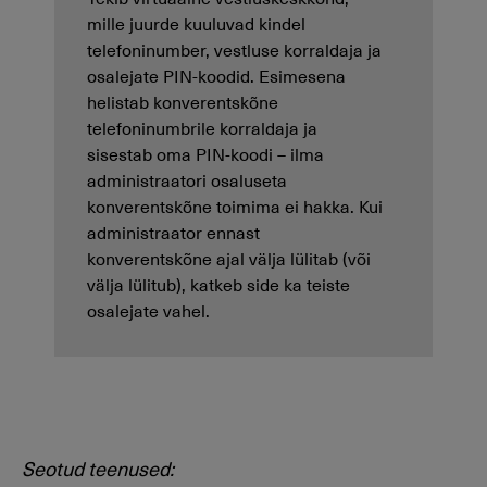
mille juurde kuuluvad kindel
telefoninumber, vestluse korraldaja ja
osalejate PIN-koodid. Esimesena
helistab konverentskõne
telefoninumbrile korraldaja ja
sisestab oma PIN-koodi – ilma
administraatori osaluseta
konverentskõne toimima ei hakka. Kui
administraator ennast
konverentskõne ajal välja lülitab (või
välja lülitub), katkeb side ka teiste
osalejate vahel.
Seotud teenused: