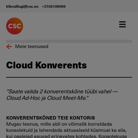
klienditugi@csc.ee
+3726109099
Meie teenused
Cloud Konverents
"Saate valida 2 konverentskõne tüübi vahel —
Cloud Ad-Hoc ja Cloud Meet-Me."
KONVERENTSKÕNED TEIE KONTORIS
Mugav teenus, mille abil on võimalik korraldada
koosolekuid ja lahendada aktuaalseid küsimusi ka siis,
kui osalejad asuvad erinevates kohtades. Koosolekuga