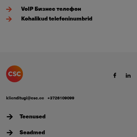
VoIP Бизнес телефон
Kohalikud telefoninumbrid
klienditugi@csc.ee
+3726109099
Teenused
Seadmed