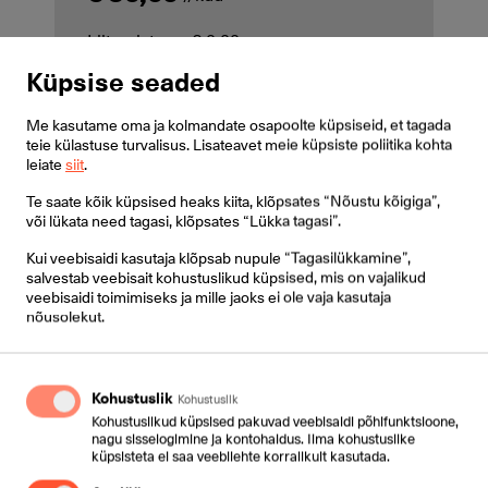
Liitumistasu: € 0,00
Küpsise seaded
Me kasutame oma ja kolmandate osapoolte küpsiseid, et tagada
Saada päring
teie külastuse turvalisus. Lisateavet meie küpsiste poliitika kohta
leiate
siit
.
See konverentskõne variant on väga
Te saate kõik küpsised heaks kiita, klõpsates “Nõustu kõigiga”,
mugav, kuna annab kõigile töötajaile
või lükata need tagasi, klõpsates “Lükka tagasi”.
võimaluse oma töötelefoni abil
Kui veebisaidi kasutaja klõpsab nupule “Tagasilükkamine”,
konverentskõne korraldada. Juhataja
salvestab veebisait kohustuslikud küpsised, mis on vajalikud
võib üldise vestluse ajal anda
veebisaidi toimimiseks ja mille jaoks ei ole vaja kasutaja
nõusolekut.
konkreetsetele töötajatele ülesande
kindlate küsimuste lahendamiseks
teiste töötajatega.
Kohustuslik
Kohustuslik
Kohustuslikud küpsised pakuvad veebisaidi põhifunktsioone,
nagu sisselogimine ja kontohaldus. Ilma kohustuslike
küpsisteta ei saa veebilehte korralikult kasutada.