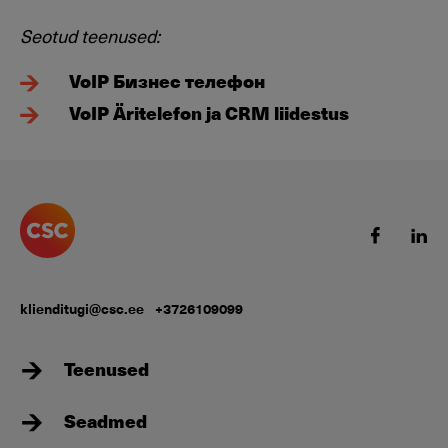
Seotud teenused:
VoIP Бизнес телефон
VoIP Äritelefon ja CRM liidestus
klienditugi@csc.ee
+3726109099
Teenused
Seadmed