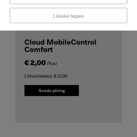
Lükake tagasi
Cloud MobileControl
Comfort
€ 2,00
/kuu
Liitumistasu: € 0,00
Saada päring