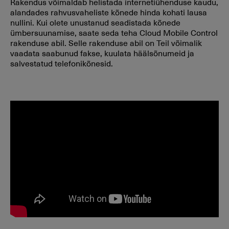
Rakendus võimaldab helistada internetiühenduse kaudu,
alandades rahvusvaheliste kõnede hinda kohati lausa
nullini. Kui olete unustanud seadistada kõnede
ümbersuunamise, saate seda teha Cloud Mobile Control
rakenduse abil. Selle rakenduse abil on Teil võimalik
vaadata saabunud fakse, kuulata häälsõnumeid ja
salvestatud telefonikõnesid.