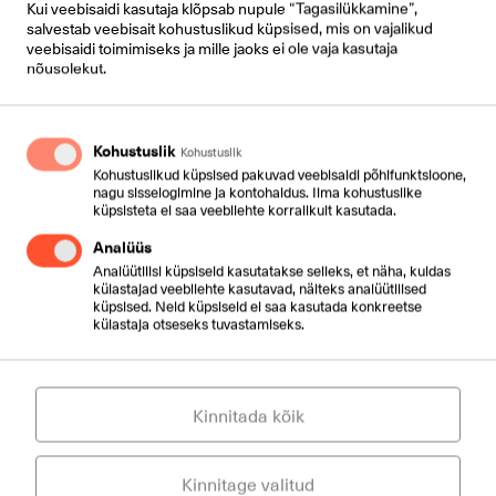
Kui veebisaidi kasutaja klõpsab nupule “Tagasilükkamine”,
internetiühendust ei ole. Võimalike internetiühenduse
salvestab veebisait kohustuslikud küpsised, mis on vajalikud
katkestuste puhul sünkroniseeritakse ja salvestatakse
veebisaidi toimimiseks ja mille jaoks ei ole vaja kasutaja
kontaktid telefonis automaatselt.
nõusolekut.
Kohustuslik
Kohustuslik
Kohustuslikud küpsised pakuvad veebisaidi põhifunktsioone,
nagu sisselogimine ja kontohaldus. Ilma kohustuslike
küpsisteta ei saa veebilehte korralikult kasutada.
Cloud MobileControl
Analüüs
€ 4,00
/kuu
Analüütilisi küpsiseid kasutatakse selleks, et näha, kuidas
külastajad veebilehte kasutavad, näiteks analüütilised
küpsised. Neid küpsiseid ei saa kasutada konkreetse
Liitumistasu: € 0,00
külastaja otseseks tuvastamiseks.
Saada päring
Kinnitada kõik
Kinnitage valitud